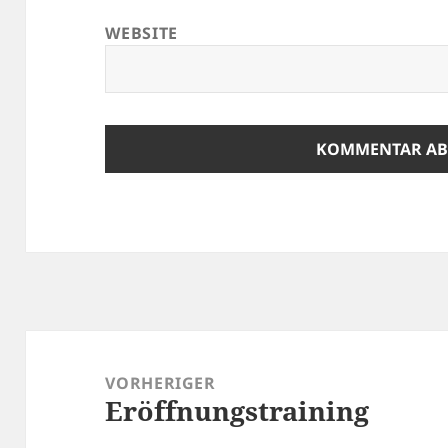
WEBSITE
Beitragsnavigation
VORHERIGER
Eröffnungstraining
Vorheriger
Beitrag: